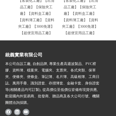
【客製化工廠】【出清
【客製化工廠】【出清
廠】
品工廠】【保險夾工
品工廠】【保險夾工
【資
廠】【資料盒工廠】
廠】【資料盒工廠】
簿工
【資料簿工廠】【資料
【資料簿工廠】【資料
廠】【
夾工廠】【3000免運】
夾工廠】【3000免運】
便
【超便宜用品工廠】
【超便宜用品工廠】
統義實業有限公司
本公司自設工廠, 自創品牌, 專業生產高週波製品、PVC褙
膠、資料簿、檔案夾、電腦夾、支票夾、各式夾類、保單
夾、便條夾、便條盒、筆記簿、名片簿、高級相簿、工商日
誌、萬用手冊、識別證套、存摺簿套、金融卡套、身份證套
等(相關產品均可訂製), 從高價位至低價位皆備有現貨供應,
歡迎國內外貿易商、批發商、贈品商及各大公司行號、機關
團體洽詢採購。