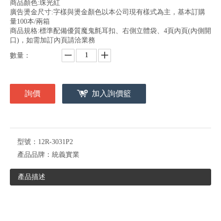
商品顏色:珠光紅
廣告燙金尺寸:字樣與燙金顏色以本公司現有樣式為主，基本訂購
量100本/兩箱
商品規格:標準配備優質魔鬼氈耳扣、右側立體袋、4頁內頁(內側開
口)，如需加訂內頁請洽業務
數量：
詢價
加入詢價籃
型號：
12R-3031P2
產品品牌：
統義實業
產品描述