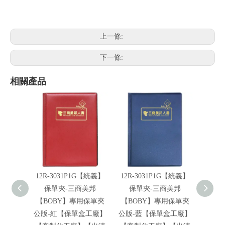
上一條:
下一條:
相關產品
12R-3031P1G【統義】
12R-3031P1G【統義】
12R-
保單夾-三商美邦
保單夾-三商美邦
單夾-
【BOBY】專用保單夾
【BOBY】專用保單夾
【保
公版-紅【保單盒工廠】
公版-藍【保單盒工廠】
化工