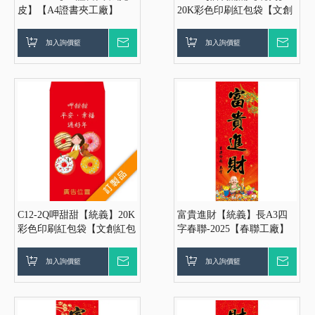
皮】【A4證書夾工廠】
20K彩色印刷紅包袋【文創
【證書夾工廠】【聘書夾工
紅包袋工廠】【創意商品工
廠】【A4聘書夾工廠-炫光
廠】【紅包袋工廠】【客製
加入詢價籃
詢價
加入詢價籃
詢價
皮】【客製化證書夾工廠】
化工廠】【出清工廠】【超
便宜工廠】【過年紅包袋工
廠】【3000免運】
C12-2Q呷甜甜【統義】20K
富貴進財【統義】長A3四
彩色印刷紅包袋【文創紅包
字春聯-2025【春聯工廠】
袋工廠】【創意商品工廠】
【過年小物工廠】【燙金春
【紅包袋工廠】【客製化工
聯】【春聯紅包袋】【客製
加入詢價籃
詢價
加入詢價籃
詢價
廠】【出清工廠】【超便宜
化工廠】【出清品工廠】
工廠】【過年紅包袋工廠】
【超便宜工廠】【3000免
【3000免運】
運】