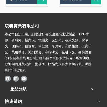
【客製化證書夾工廠】
夾工廠-翡翠皮】【客製化
證書夾工廠】
統義實業有限公司
本公司自設工廠, 自創品牌, 專業生產高週波製品、PVC褙
膠、資料簿、檔案夾、電腦夾、支票夾、各式夾類、保單
夾、便條夾、便條盒、筆記簿、名片簿、高級相簿、工商日
誌、萬用手冊、識別證套、存摺簿套、金融卡套、身份證套
等(相關產品均可訂製), 從高價位至低價位皆備有現貨供應,
歡迎國內外貿易商、批發商、贈品商及各大公司行號、機關
團體洽詢採購。
產品分類
快速鏈結