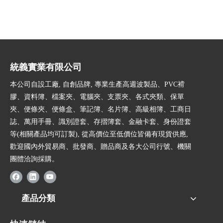
統義實業有限公司
本公司自設工廠, 自創品牌, 專業生產高週波製品、PVC褙
膠、資料簿、檔案夾、電腦夾、支票夾、各式夾類、保單
夾、便條夾、便條盒、筆記簿、名片簿、高級相簿、工商日
誌、萬用手冊、識別證套、存摺簿套、金融卡套、身份證套
等(相關產品均可訂製), 從高價位至低價位皆備有現貨供應,
歡迎國內外貿易商、批發商、贈品商及各大公司行號、機關
團體洽詢採購。
產品分類