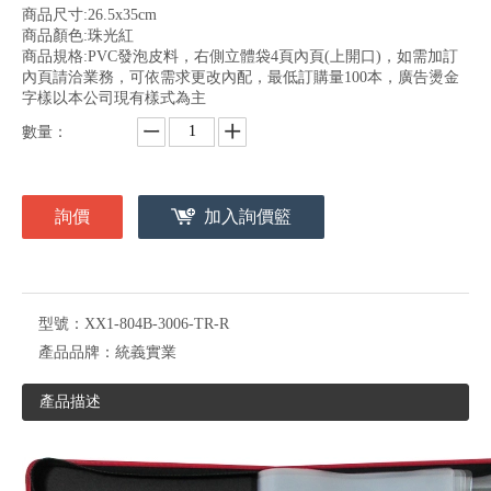
商品尺寸:26.5x35cm
商品顏色:珠光紅
商品規格:PVC發泡皮料，右側立體袋4頁內頁(上開口)，如需加訂
內頁請洽業務，可依需求更改內配，最低訂購量100本，廣告燙金
字樣以本公司現有樣式為主
數量：
詢價
加入詢價籃
型號：
XX1-804B-3006-TR-R
產品品牌：
統義實業
產品描述