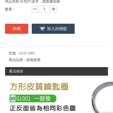
商品規格:白色PU皮革，鐵製鑰匙圈
數量：
詢價
加入詢價籃
型號：
UGF-1001
產品品牌：
統義實業
產品描述