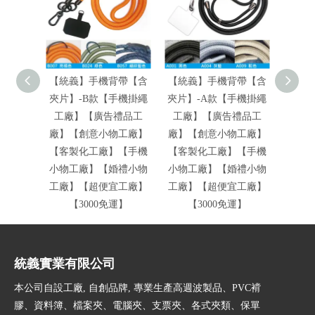
【統義】手機背帶【含
【統義】手機背帶【含
【統義
夾片】-B款【手機掛繩
夾片】-A款【手機掛繩
匙圈-
工廠】【廣告禮品工
工廠】【廣告禮品工
廠】
廠】【創意小物工廠】
廠】【創意小物工廠】
【創
【客製化工廠】【手機
【客製化工廠】【手機
製化
小物工廠】【婚禮小物
小物工廠】【婚禮小物
工廠
工廠】【超便宜工廠】
工廠】【超便宜工廠】
廠】
【3000免運】
【3000免運】
【
統義實業有限公司
本公司自設工廠, 自創品牌, 專業生產高週波製品、PVC褙
膠、資料簿、檔案夾、電腦夾、支票夾、各式夾類、保單